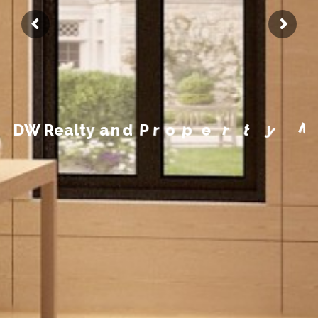
n
m
e
e
g
a
n
a
M
y
t
D
W
R
e
a
l
t
y
a
n
d
P
r
o
p
e
r