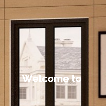
W
e
l
c
o
m
e
t
o