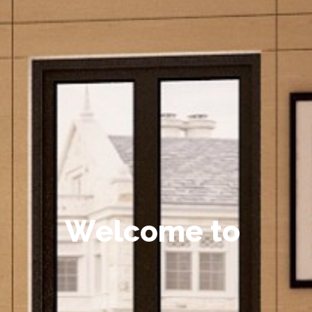
W
e
l
c
o
m
e
t
o