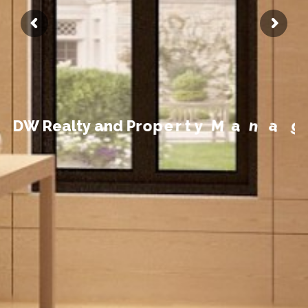
t
n
e
m
e
g
D
W
R
e
a
l
t
y
a
n
d
P
r
o
p
e
r
t
y
M
a
n
a