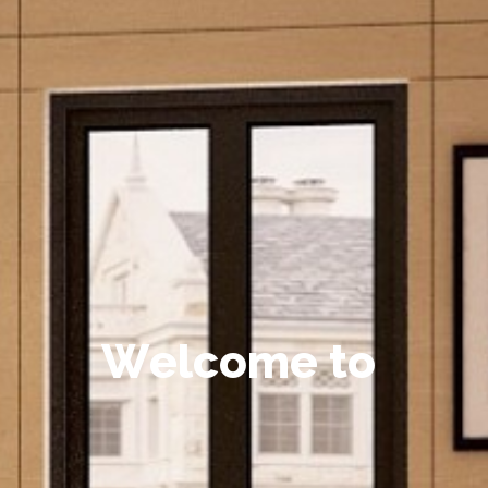
W
e
l
c
o
m
e
t
o