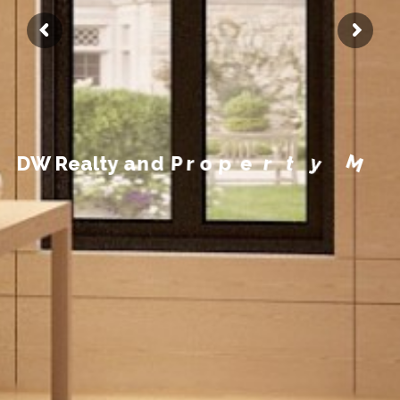
n
e
m
e
g
a
n
a
M
y
D
W
R
e
a
l
t
y
a
n
d
P
r
o
p
e
r
t