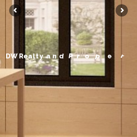
m
e
g
a
n
a
M
y
t
r
e
p
D
W
R
e
a
l
t
y
a
n
d
P
r
o