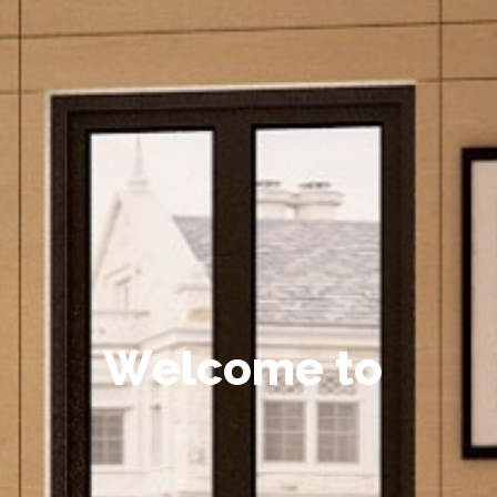
W
e
l
c
o
m
e
t
o