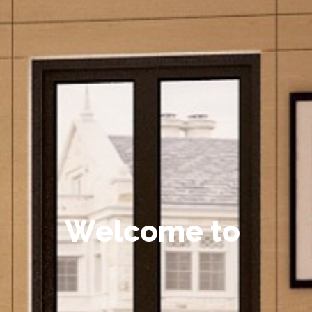
W
e
l
c
o
m
e
t
o