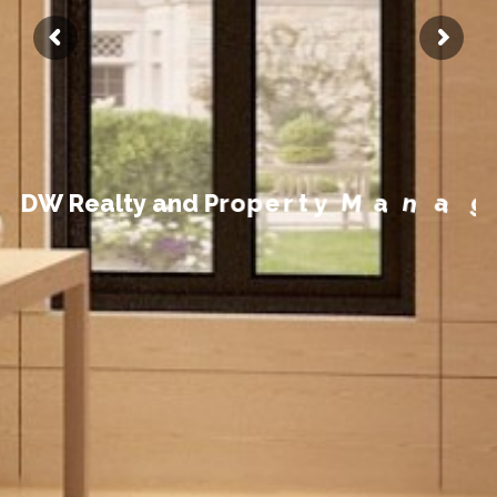
t
n
e
m
e
g
D
W
R
e
a
l
t
y
a
n
d
P
r
o
p
e
r
t
y
M
a
n
a