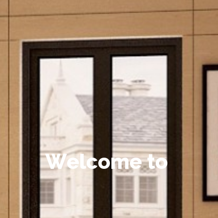
W
e
l
c
o
m
e
t
o