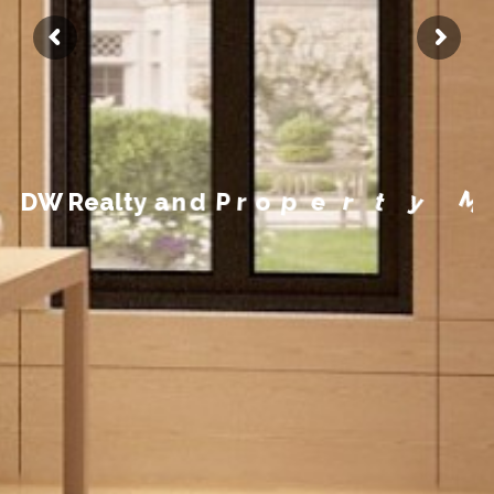
m
e
e
g
a
n
a
M
y
t
r
e
D
W
R
e
a
l
t
y
a
n
d
P
r
o
p