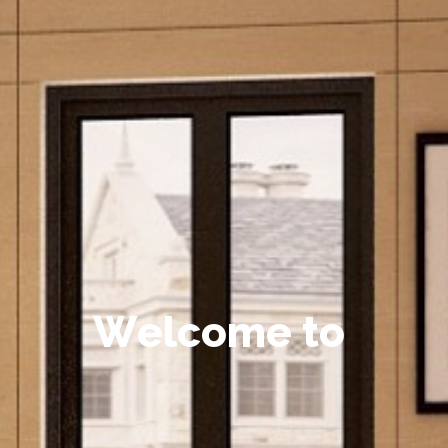
W
e
l
c
o
m
e
t
o