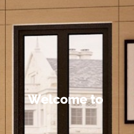
W
e
l
c
o
m
e
t
o