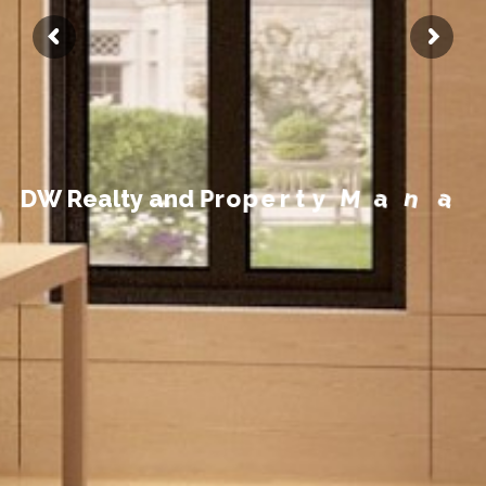
t
n
e
m
e
g
a
D
W
R
e
a
l
t
y
a
n
d
P
r
o
p
e
r
t
y
M
a
n