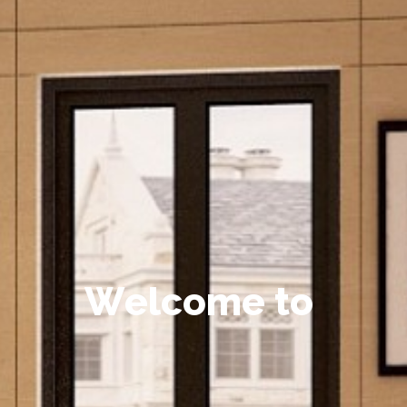
W
e
l
c
o
m
e
t
o