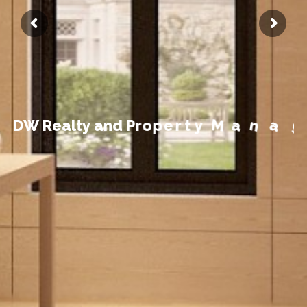
t
n
e
m
e
g
D
W
R
e
a
l
t
y
a
n
d
P
r
o
p
e
r
t
y
M
a
n
a