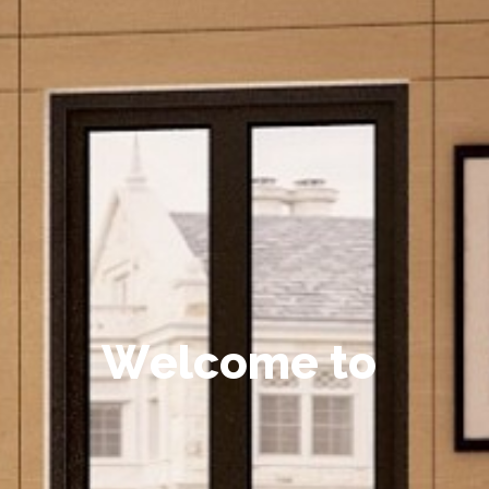
W
e
l
c
o
m
e
t
o