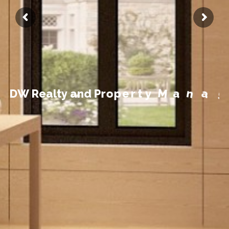
t
n
e
m
e
g
D
W
R
e
a
l
t
y
a
n
d
P
r
o
p
e
r
t
y
M
a
n
a