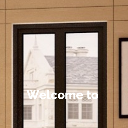
W
e
l
c
o
m
e
t
o