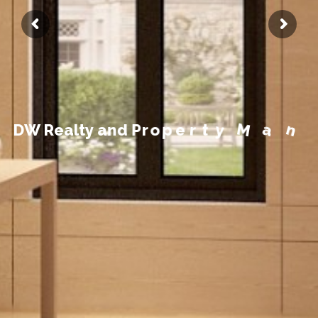
n
t
e
m
e
g
a
n
a
M
D
W
R
e
a
l
t
y
a
n
d
P
r
o
p
e
r
t
y