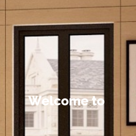
W
e
l
c
o
m
e
t
o