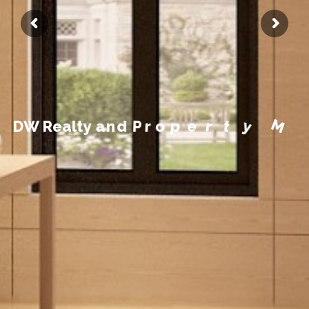
a
n
M
a
y
t
e
r
p
o
r
P
d
n
D
W
R
e
a
l
t
y
a