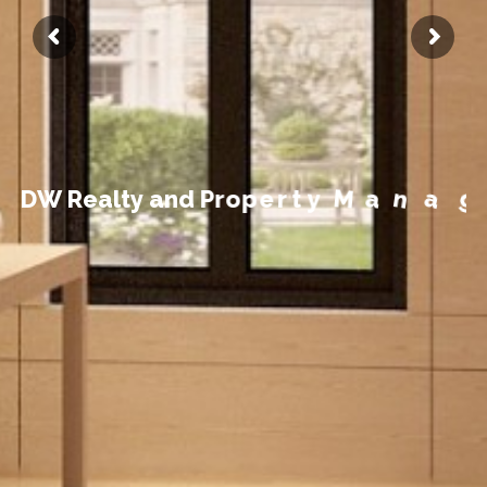
t
n
e
m
e
g
a
D
W
R
e
a
l
t
y
a
n
d
P
r
o
p
e
r
t
y
M
a
n