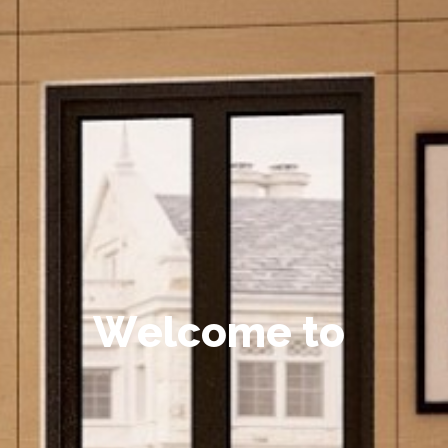
W
e
l
c
o
m
e
t
o