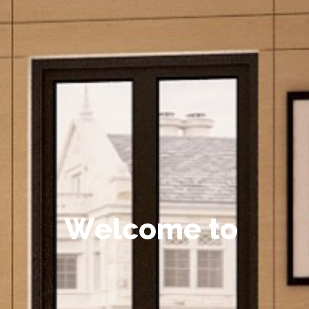
W
e
l
c
o
m
e
t
o