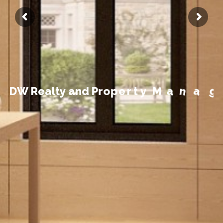
t
n
e
m
e
D
W
R
e
a
l
t
y
a
n
d
P
r
o
p
e
r
t
y
M
a
n
a
g