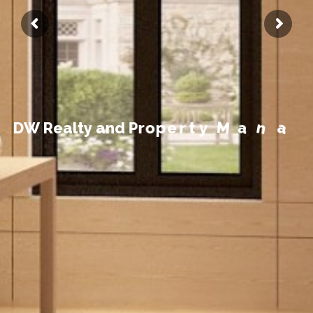
t
n
e
m
e
g
D
W
R
e
a
l
t
y
a
n
d
P
r
o
p
e
r
t
y
M
a
n
a