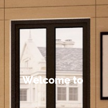
W
e
l
c
o
m
e
t
o