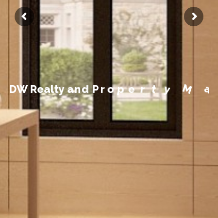
n
e
m
e
g
a
n
a
M
D
W
R
e
a
l
t
y
a
n
d
P
r
o
p
e
r
t
y