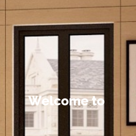
W
e
l
c
o
m
e
t
o