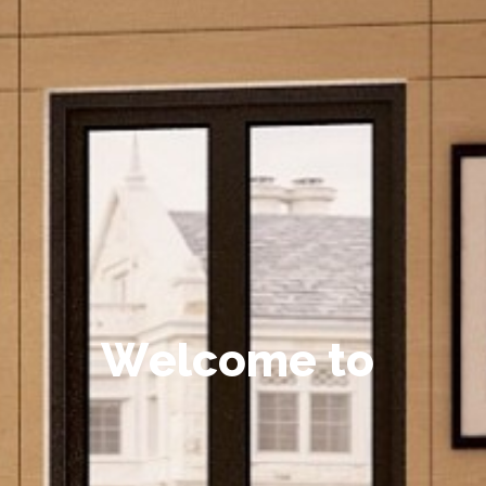
W
e
l
c
o
m
e
t
o