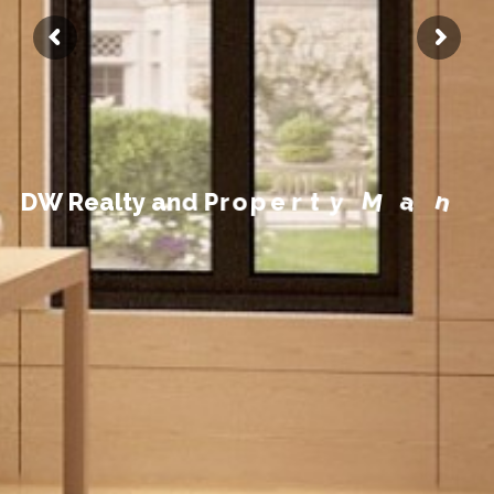
t
n
e
m
e
g
a
n
D
W
R
e
a
l
t
y
a
n
d
P
r
o
p
e
r
t
y
M
a