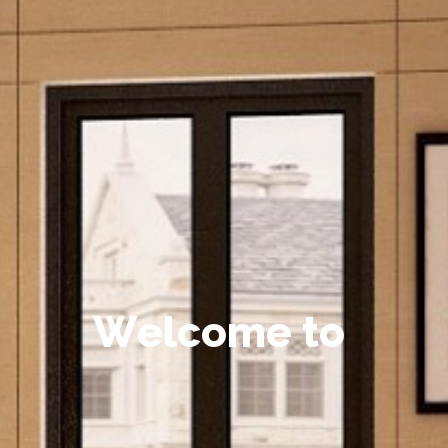
W
e
l
c
o
m
e
t
o