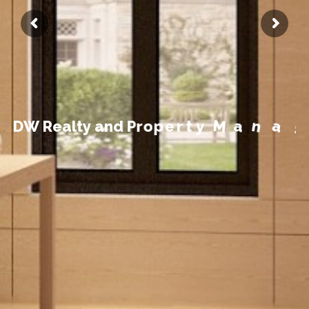
t
n
e
m
e
g
D
W
R
e
a
l
t
y
a
n
d
P
r
o
p
e
r
t
y
M
a
n
a