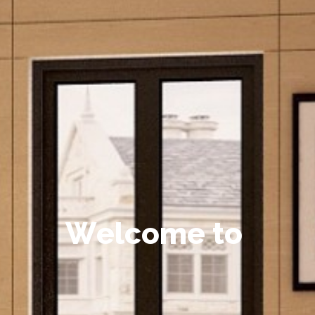
W
e
l
c
o
m
e
t
o