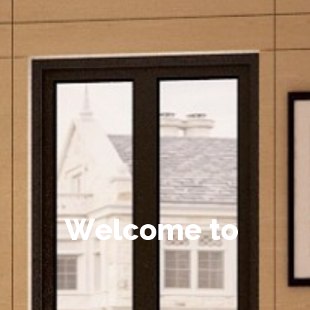
W
e
l
c
o
m
e
t
o