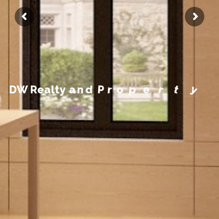
m
e
e
g
a
n
a
M
y
t
r
D
W
R
e
a
l
t
y
a
n
d
P
r
o
p
e