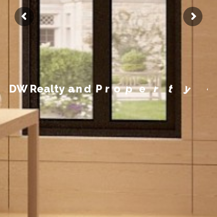
n
m
e
e
g
a
n
a
M
y
t
D
W
R
e
a
l
t
y
a
n
d
P
r
o
p
e
r