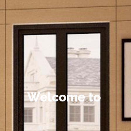
W
e
l
c
o
m
e
t
o