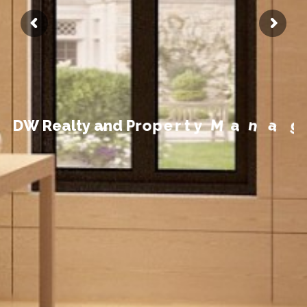
t
n
e
m
e
g
D
W
R
e
a
l
t
y
a
n
d
P
r
o
p
e
r
t
y
M
a
n
a