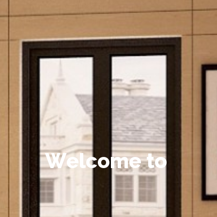
W
e
l
c
o
m
e
t
o