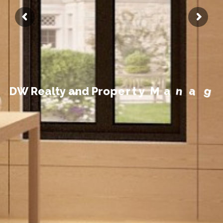
t
n
e
m
e
g
a
D
W
R
e
a
l
t
y
a
n
d
P
r
o
p
e
r
t
y
M
a
n