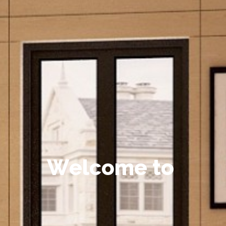
W
e
l
c
o
m
e
t
o