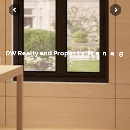
t
n
e
m
e
D
W
R
e
a
l
t
y
a
n
d
P
r
o
p
e
r
t
y
M
a
n
a
g