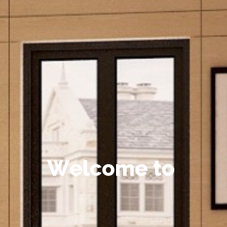
W
e
l
c
o
m
e
t
o