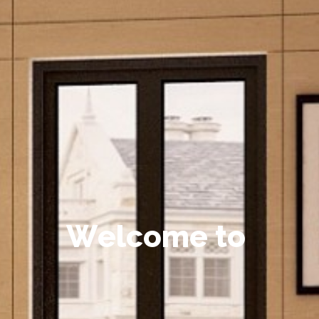
W
e
l
c
o
m
e
t
o