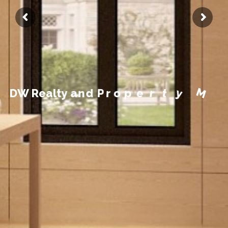
n
t
e
m
e
g
a
n
a
M
D
W
R
e
a
l
t
y
a
n
d
P
r
o
p
e
r
t
y