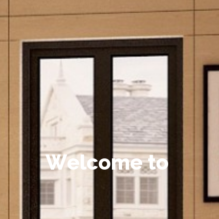
W
e
l
c
o
m
e
t
o