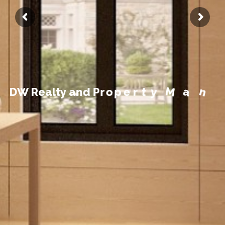
t
n
e
m
e
g
a
n
D
W
R
e
a
l
t
y
a
n
d
P
r
o
p
e
r
t
y
M
a