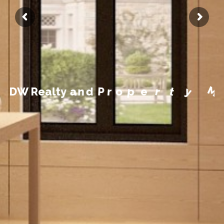
g
a
n
M
a
y
t
r
e
p
o
r
P
d
n
D
W
R
e
a
l
t
y
a