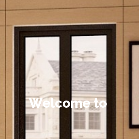
W
e
l
c
o
m
e
t
o