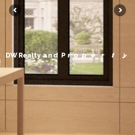
m
e
e
g
a
n
a
M
y
t
r
D
W
R
e
a
l
t
y
a
n
d
P
r
o
p
e