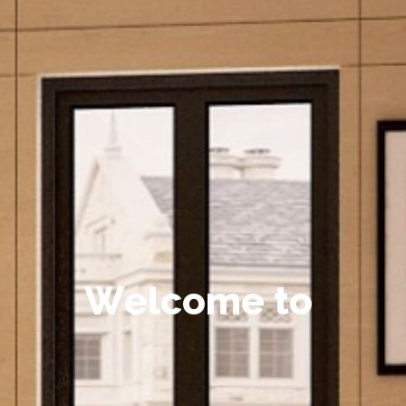
W
e
l
c
o
m
e
t
o