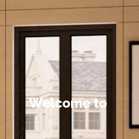
W
e
l
c
o
m
e
t
o