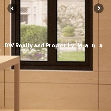
t
n
e
m
e
g
a
D
W
R
e
a
l
t
y
a
n
d
P
r
o
p
e
r
t
y
M
a
n