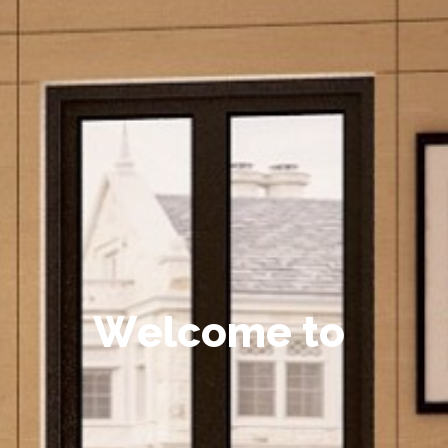
W
e
l
c
o
m
e
t
o