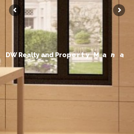
t
n
e
m
e
g
a
D
W
R
e
a
l
t
y
a
n
d
P
r
o
p
e
r
t
y
M
a
n