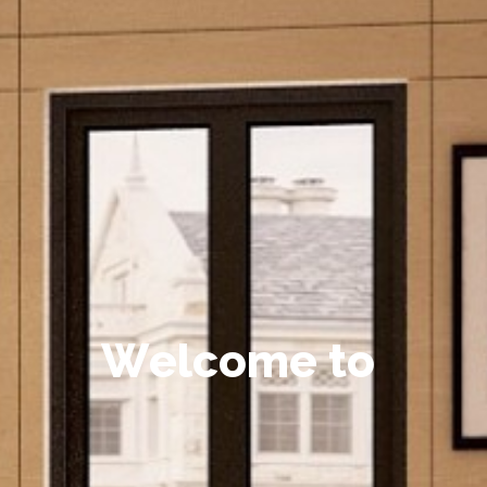
W
e
l
c
o
m
e
t
o