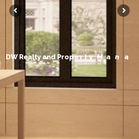
t
n
e
m
e
g
D
W
R
e
a
l
t
y
a
n
d
P
r
o
p
e
r
t
y
M
a
n
a