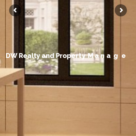
t
n
e
m
D
W
R
e
a
l
t
y
a
n
d
P
r
o
p
e
r
t
y
M
a
n
a
g
e