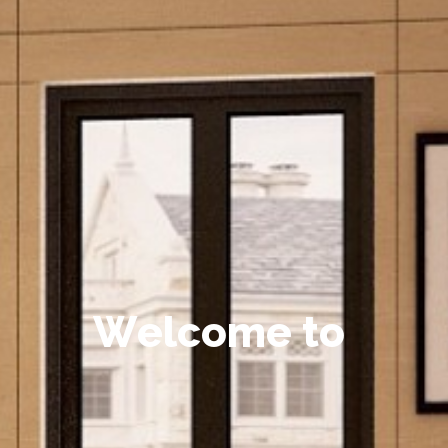
W
e
l
c
o
m
e
t
o