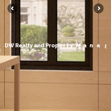
t
n
e
m
e
g
D
W
R
e
a
l
t
y
a
n
d
P
r
o
p
e
r
t
y
M
a
n
a