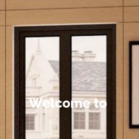
W
e
l
c
o
m
e
t
o