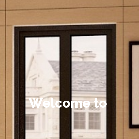
W
e
l
c
o
m
e
t
o