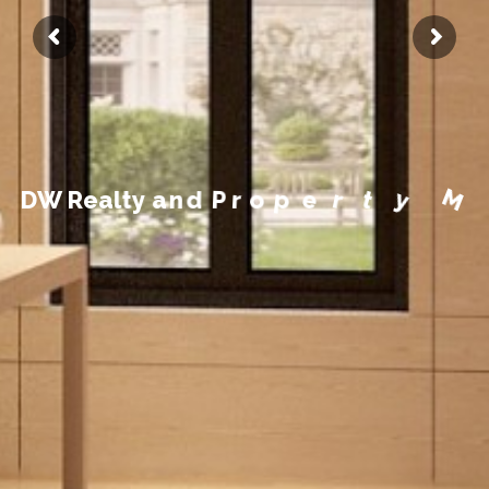
a
M
n
a
y
t
e
r
p
o
r
P
d
n
a
D
W
R
e
a
l
t
y