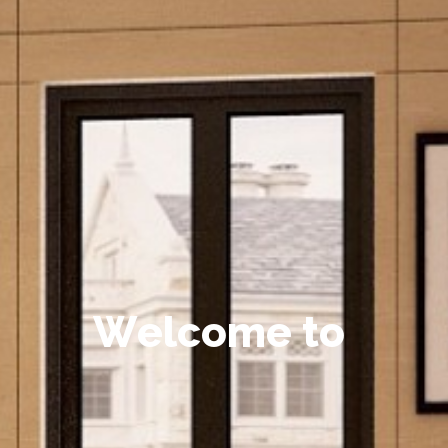
W
e
l
c
o
m
e
t
o