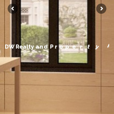
n
m
e
e
g
a
n
a
M
y
t
D
W
R
e
a
l
t
y
a
n
d
P
r
o
p
e
r