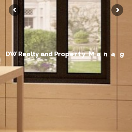
t
n
e
m
e
D
W
R
e
a
l
t
y
a
n
d
P
r
o
p
e
r
t
y
M
a
n
a
g