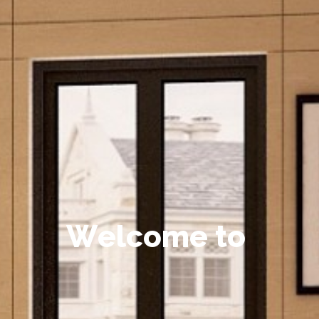
W
e
l
c
o
m
e
t
o