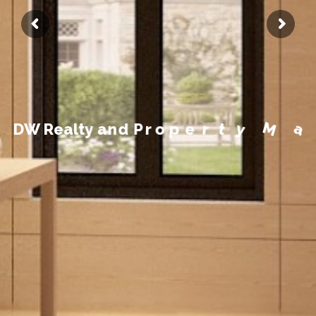
a
n
M
a
y
t
e
r
p
o
r
P
d
n
D
W
R
e
a
l
t
y
a