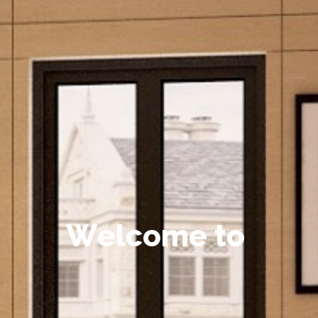
W
e
l
c
o
m
e
t
o