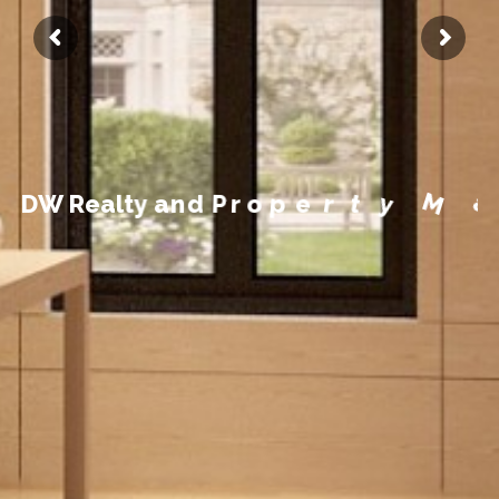
g
a
n
M
a
y
t
r
e
p
o
r
P
d
n
D
W
R
e
a
l
t
y
a