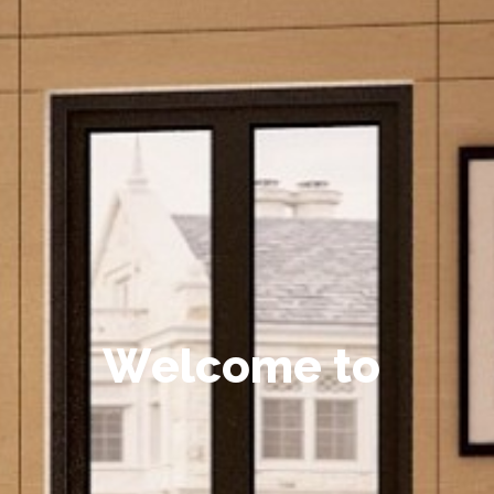
W
e
l
c
o
m
e
t
o