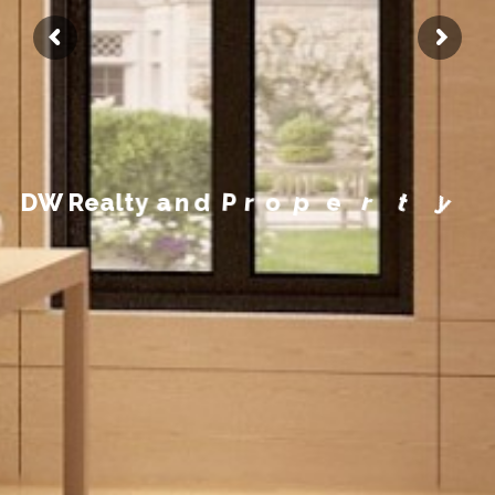
M
n
a
y
t
e
r
p
o
r
P
d
n
a
y
D
W
R
e
a
l
t