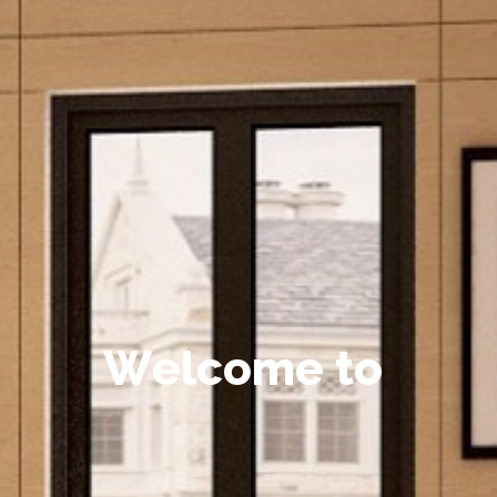
W
e
l
c
o
m
e
t
o