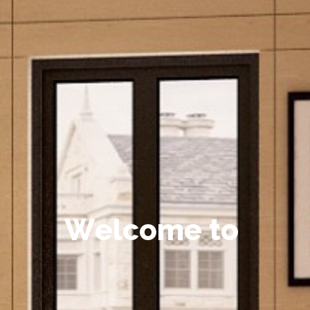
W
e
l
c
o
m
e
t
o