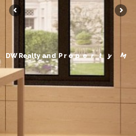
n
m
e
e
g
a
n
a
M
y
D
W
R
e
a
l
t
y
a
n
d
P
r
o
p
e
r
t