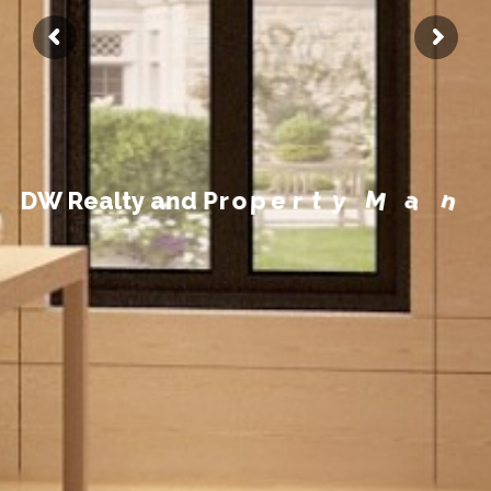
e
g
a
n
a
M
y
t
r
e
p
o
r
P
D
W
R
e
a
l
t
y
a
n
d