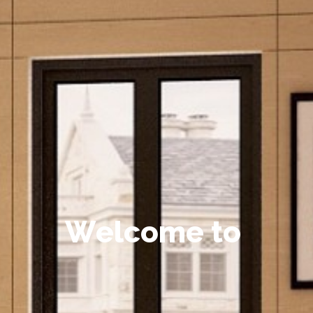
W
e
l
c
o
m
e
t
o