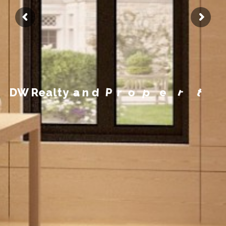
m
e
e
g
a
n
a
M
y
t
r
e
D
W
R
e
a
l
t
y
a
n
d
P
r
o
p