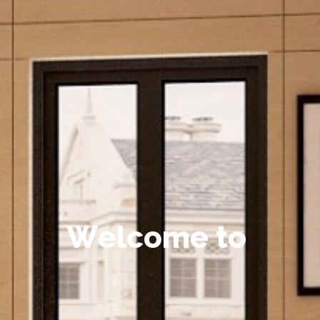
W
e
l
c
o
m
e
t
o