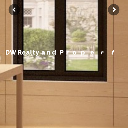
M
n
a
y
t
e
r
p
o
r
P
d
n
a
y
D
W
R
e
a
l
t