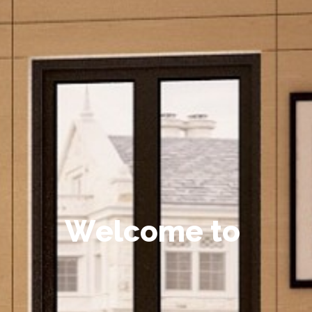
W
e
l
c
o
m
e
t
o