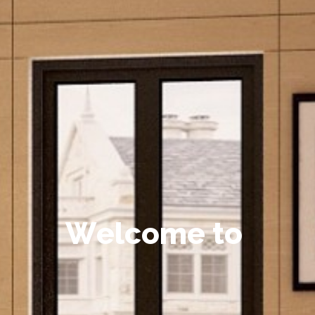
W
e
l
c
o
m
e
t
o