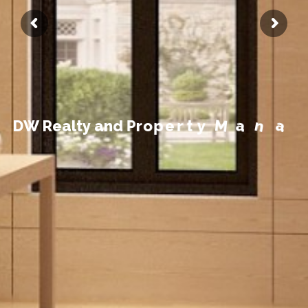
t
n
e
m
e
g
a
D
W
R
e
a
l
t
y
a
n
d
P
r
o
p
e
r
t
y
M
a
n