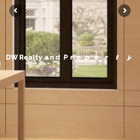
m
e
e
g
a
n
a
M
y
t
r
D
W
R
e
a
l
t
y
a
n
d
P
r
o
p
e