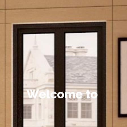
W
e
l
c
o
m
e
t
o