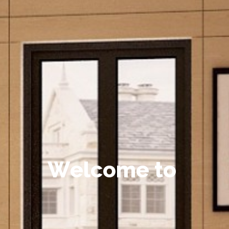
W
e
l
c
o
m
e
t
o