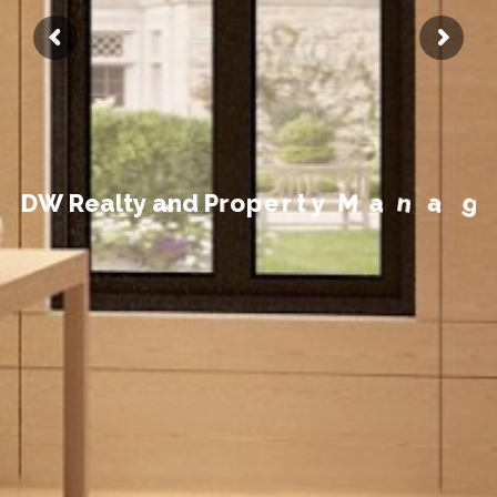
t
n
e
m
e
g
a
D
W
R
e
a
l
t
y
a
n
d
P
r
o
p
e
r
t
y
M
a
n