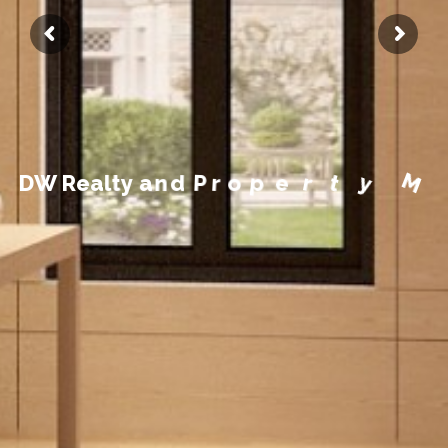
a
M
n
a
y
t
e
r
p
o
r
P
d
n
a
D
W
R
e
a
l
t
y