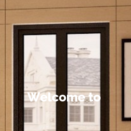
W
e
l
c
o
m
e
t
o