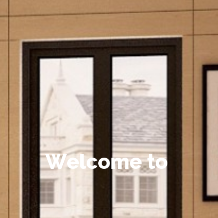
W
e
l
c
o
m
e
t
o