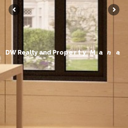
t
n
e
m
e
g
D
W
R
e
a
l
t
y
a
n
d
P
r
o
p
e
r
t
y
M
a
n
a