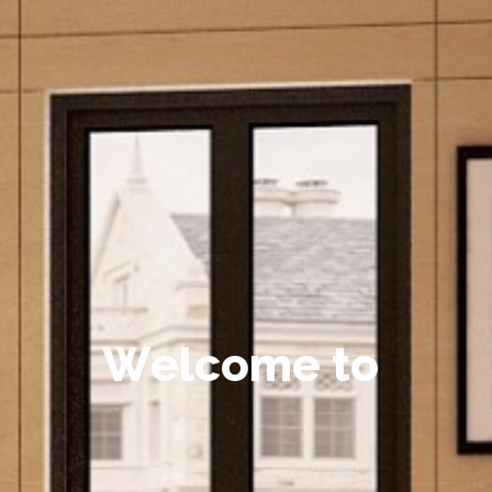
W
e
l
c
o
m
e
t
o