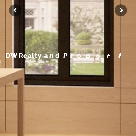
m
e
e
g
a
n
a
M
y
t
r
D
W
R
e
a
l
t
y
a
n
d
P
r
o
p
e