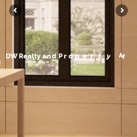
M
n
a
y
t
e
r
p
o
r
P
d
n
a
y
D
W
R
e
a
l
t