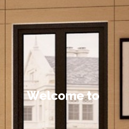
W
e
l
c
o
m
e
t
o